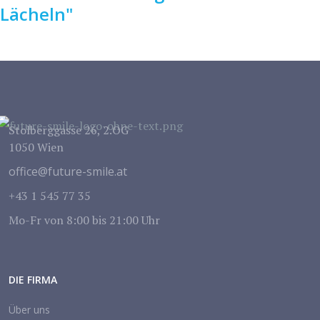
Lächeln"
Stolberggasse 26, 2.OG
1050 Wien
office@future-smile.at
+43 1 545 77 35
Mo-Fr von 8:00 bis 21:00 Uhr
DIE FIRMA
Über uns