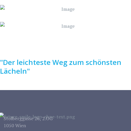
"Der leichteste Weg zum schönsten
Lächeln"
Stolberggasse 26, 2.OG
1050 Wien